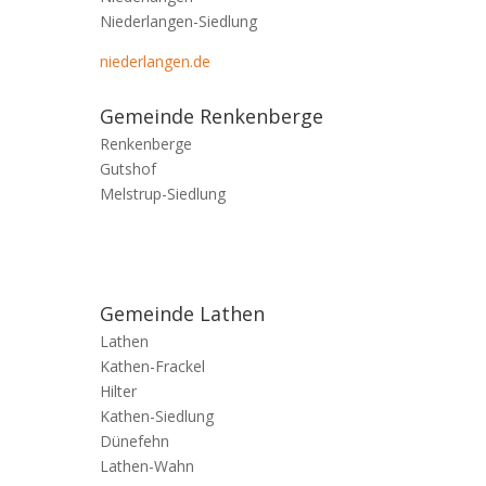
l
i
Niederlangen-Siedlung
u
g
x
niederlangen.de
b
e
a
.
Gemeinde Renkenberge
s
J
s
Renkenberge
o
b
Gutshof
a
o
Melstrup-Siedlung
c
n
ă
a
c
n
l
z
a
Gemeinde Lathen
a
s
Lathen
.
i
Kathen-Frackel
W
c
Hilter
i
,
Kathen-Siedlung
r
p
Dünefehn
f
r
Lathen-Wahn
d
i