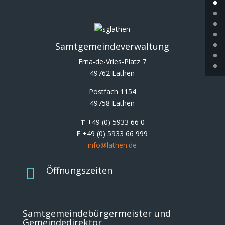
e
a
,
c
a
k
d
p
Samtgemeindeverwaltung
u
o
n
Erna-de-Vries-Platz 7
t
ă
49762 Lathen
,
c
w
Postfach 1154
â
i
49758 Lathen
ș
e
t
T
+49 (0) 5933 66 0
d
i
F
+49 (0) 5933 66 999
e
g
info@lathen.de
r
u
h
r
Öffnungszeiten

o
i
l
f
e
ă
d
r
Samtgemeindebürgermeister und
e
ă
Gemeindedirektor