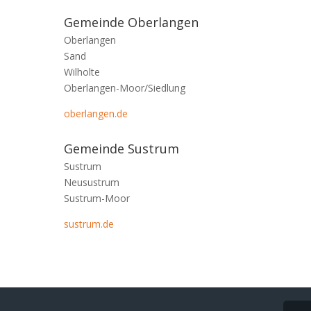
i
n
e
Gemeinde Oberlangen
d
L
Oberlangen
e
e
Sand
f
i
Wilholte
r
n
Oberlangen-Moor/Siedlung
u
e
c
oberlangen.de
a
t
u
e
Gemeinde Sustrum
s
l
,
Sustrum
e
t
Neusustrum
p
r
Sustrum-Moor
o
i
t
sustrum.de
f
r
f
i
d
v
e
i
n
t
J