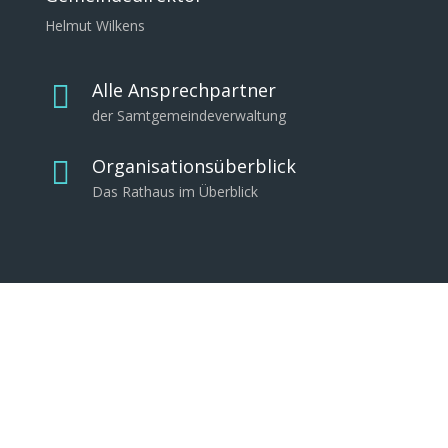
n
c
Helmut Wilkens
Z
o
u
m
g
p
Alle Ansprechpartner

.
l
der Samtgemeindeverwaltung
i
c
Organisationsüberblick

a
Das Rathaus im Überblick
ț
i
i
.