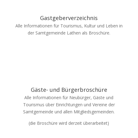
Gastgeberverzeichnis
Alle Informationen für Tourismus, Kultur und Leben in
der Samtgemeinde Lathen als Broschüre.
Gäste- und Bürgerbroschüre
Alle Informationen für Neubürger, Gäste und
Tourismus über Einrichtungen und Vereine der
Samtgemeinde und allen Mitgliedsgemeinden.
(die Broschüre wird derzeit überarbeitet)
Marzysz o chwili relaksu przy ulubionych grach
kasynowych, dostępnych o każdej porze i w dowolnym