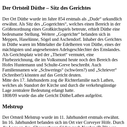
Der Ortsteil Düthe – Sitz des Gerichtes
Der Ort Düthe wurde im Jahre 854 erstmals als „Dude“ urkundlich
erwähnt. Als Sitz des „Gogerichtes“, welches einen Bereich in der
Größenordnung eines Großkirchspiels betreute, erhielt Düthe eine
bedeutsame Stellung. Weitere „Gogerichte“ befanden sich in
Meppen, Haselünne, Sögel und Aschendorf. Inhaber des Gerichtes
in Düthe waren im Mittelalter die Edelherren von Düthe, eines der
mächtigsten und angesehensten Adelsgeschlechter des Emslandes.
Als Gerichtsplatz wird der „Theiort“ vermutet, eine
Flurbezeichnung, die im Volksmund heute noch den Bereich des
Hofes Huntemann und Schulte-Greve beschreibt. Auch
Familiennamen wie „Schwerings“ (schwören?) und „Schriever“
(Schreiber!) könnten auf das Gericht deuten.
Mitte des 17. Jahrhunderts zog die Richterfamilie nach Lathen,
welches als Standort der Kirche und durch die verkehrsgünstige
Lage zentralere Bedeutung erlangt hatte.
1808/09 wurde das alte Gericht Düthe/Lathen aufgelöst.
Melstrup
Der Ortsteil Melstrup wurde im 11. Jahrhundert erstmals erwähnt.
Im 16. Jahrhundert befanden sich im Ort vier Corveyer Höfe. Durch