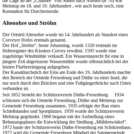
die Lage an der „Chausee“ von Süden nach Norden (B 70) war
Melstrup im 18. und 19. Jahrhundert , wie auch heute noch, eine
Raststation für Durchreisende.
Altenohre und Ströhn
Der Ortsteil Altenohre wurde im 14. Jahrhundert als Standort eines
Corveyer Hofes erstmals genannt.
Der Hof „Ströhn“, heute Johanning, wurde 1320 erstmals im
Heberegister des Klosters Corvey erwähnt. 1595 wurde eine
zugehörige Windmühle verkauft. Ein Wasserstaurecht für eine in
jüngere Zeit abgerissene Wassermühle wurde offensichtlich bei der
letzten Flurbereinigung aufgegeben.
Der Kanaldurchstich der Ems am Ende des 19. Jahrhunderts machte
den Bereich der Ortsteile Fresenburg und Düthe zu einer Insel, die
nur noch durch drei Brücken und eine Fußgängerbrücke nach Osten
verbunden ist.
Seit 1852 besteht der Schützenverein Düthe-Fresenburg. 1934
schlossen sich die Ortsteile Fresenburg, Düthe und Melstrup zur
Gemeinde Fresenburg zusammen. 1935 erfolgte der Bau eines
Schießstandes und Sportplatzes. 1959 wurde der Schützenverein
Melstrup gegründet. 1960 begann mit der Aufstellung eines
Bebauungsplanes die Entwicklung der Siedlung „Mühlenwinkel“.
1972 baute der Schützenverein Düthe-Fresenburg ein Schützenhaus.
1972 wird die Gemeinde Fresenburg Mitglied der Samtgemeinde