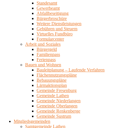
Standesamt
Gewerbeamt
Abfallbeseitigung
Bürgerbroschüre
Weitere Dienstleistungen
Gebühren und Steuern
Virtuelles Fundbüro
Formularcenter
Arbeit und Soziales
Bürgergeld
Familienpass
Ferienpass
Bauen und Wohnen
Bauleitplanung – Laufende Verfahren
Flächennutzungspläne
Bebauungspläne
Lärmaktionsplan
Gemeinde Fresenburg
Gemeinde Lathen
Gemeinde Niederlangen
Gemeinde Oberlangen
Gemeinde Renkenberge
Gemeinde Sustrum
Mitgliedsgemeinden
Samtgemeinde Lathen