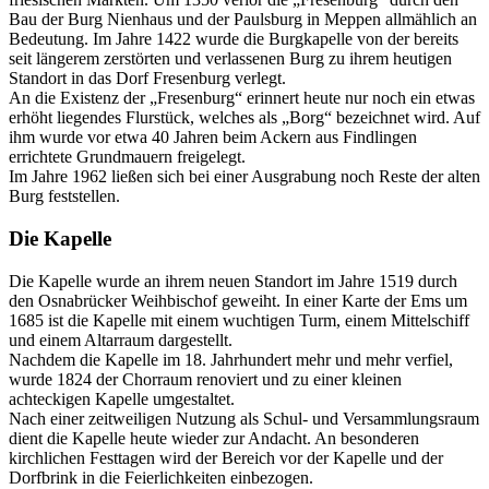
Bau der Burg Nienhaus und der Paulsburg in Meppen allmählich an
Bedeutung. Im Jahre 1422 wurde die Burgkapelle von der bereits
seit längerem zerstörten und verlassenen Burg zu ihrem heutigen
Standort in das Dorf Fresenburg verlegt.
An die Existenz der „Fresenburg“ erinnert heute nur noch ein etwas
erhöht liegendes Flurstück, welches als „Borg“ bezeichnet wird. Auf
ihm wurde vor etwa 40 Jahren beim Ackern aus Findlingen
errichtete Grundmauern freigelegt.
Im Jahre 1962 ließen sich bei einer Ausgrabung noch Reste der alten
Burg feststellen.
Die Kapelle
Die Kapelle wurde an ihrem neuen Standort im Jahre 1519 durch
den Osnabrücker Weihbischof geweiht. In einer Karte der Ems um
1685 ist die Kapelle mit einem wuchtigen Turm, einem Mittelschiff
und einem Altarraum dargestellt.
Nachdem die Kapelle im 18. Jahrhundert mehr und mehr verfiel,
wurde 1824 der Chorraum renoviert und zu einer kleinen
achteckigen Kapelle umgestaltet.
Nach einer zeitweiligen Nutzung als Schul- und Versammlungsraum
dient die Kapelle heute wieder zur Andacht. An besonderen
kirchlichen Festtagen wird der Bereich vor der Kapelle und der
Dorfbrink in die Feierlichkeiten einbezogen.