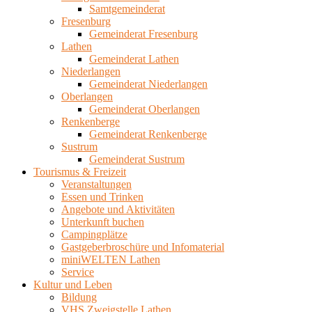
Samtgemeinderat
Fresenburg
Gemeinderat Fresenburg
Lathen
Gemeinderat Lathen
Niederlangen
Gemeinderat Niederlangen
Oberlangen
Gemeinderat Oberlangen
Renkenberge
Gemeinderat Renkenberge
Sustrum
Gemeinderat Sustrum
Tourismus & Freizeit
Veranstaltungen
Essen und Trinken
Angebote und Aktivitäten
Unterkunft buchen
Campingplätze
Gastgeberbroschüre und Infomaterial
miniWELTEN Lathen
Service
Kultur und Leben
Bildung
VHS Zweigstelle Lathen