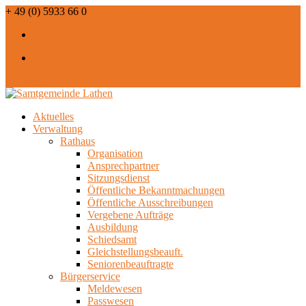
+ 49 (0) 5933 66 0
info@lathen.de
RSS
RSS
0 Artikel
Aktuelles
Verwaltung
Rathaus
Organisation
Ansprechpartner
Sitzungsdienst
Öffentliche Bekanntmachungen
Öffentliche Ausschreibungen
Vergebene Aufträge
Ausbildung
Schiedsamt
Gleichstellungsbeauft.
Seniorenbeauftragte
Bürgerservice
Meldewesen
Passwesen