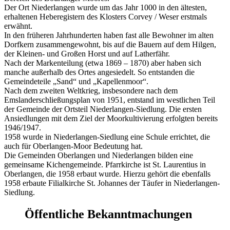
Der Ort Niederlangen wurde um das Jahr 1000 in den ältesten,
erhaltenen Heberegistern des Klosters Corvey / Weser erstmals
erwähnt.
In den früheren Jahrhunderten haben fast alle Bewohner im alten
Dorfkern zusammengewohnt, bis auf die Bauern auf dem Hilgen,
der Kleinen- und Großen Horst und auf Latherfähr.
Nach der Markenteilung (etwa 1869 – 1870) aber haben sich
manche außerhalb des Ortes angesiedelt. So entstanden die
Gemeindeteile „Sand“ und „Kapellenmoor“.
Nach dem zweiten Weltkrieg, insbesondere nach dem
Emslanderschließungsplan von 1951, entstand im westlichen Teil
der Gemeinde der Ortsteil Niederlangen-Siedlung. Die ersten
Ansiedlungen mit dem Ziel der Moorkultivierung erfolgten bereits
1946/1947.
1958 wurde in Niederlangen-Siedlung eine Schule errichtet, die
auch für Oberlangen-Moor Bedeutung hat.
Die Gemeinden Oberlangen und Niederlangen bilden eine
gemeinsame Kichengemeinde. Pfarrkirche ist St. Laurentius in
Oberlangen, die 1958 erbaut wurde. Hierzu gehört die ebenfalls
1958 erbaute Filialkirche St. Johannes der Täufer in Niederlangen-
Siedlung.
Öffentliche Bekanntmachungen