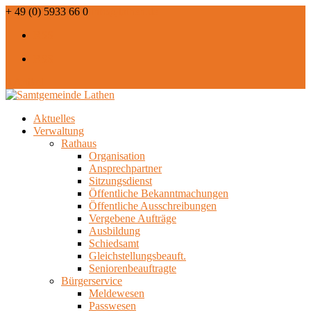
+ 49 (0) 5933 66 0
info@lathen.de
RSS
RSS
0 Artikel
Aktuelles
Verwaltung
Rathaus
Organisation
Ansprechpartner
Sitzungsdienst
Öffentliche Bekanntmachungen
Öffentliche Ausschreibungen
Vergebene Aufträge
Ausbildung
Schiedsamt
Gleichstellungsbeauft.
Seniorenbeauftragte
Bürgerservice
Meldewesen
Passwesen