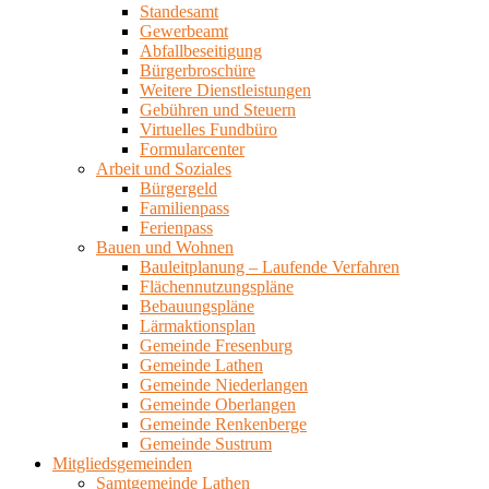
Standesamt
Gewerbeamt
Abfallbeseitigung
Bürgerbroschüre
Weitere Dienstleistungen
Gebühren und Steuern
Virtuelles Fundbüro
Formularcenter
Arbeit und Soziales
Bürgergeld
Familienpass
Ferienpass
Bauen und Wohnen
Bauleitplanung – Laufende Verfahren
Flächennutzungspläne
Bebauungspläne
Lärmaktionsplan
Gemeinde Fresenburg
Gemeinde Lathen
Gemeinde Niederlangen
Gemeinde Oberlangen
Gemeinde Renkenberge
Gemeinde Sustrum
Mitgliedsgemeinden
Samtgemeinde Lathen