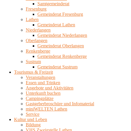
Samtgemeinderat
Fresenburg
Gemeinderat Fresenburg
Lathen
Gemeinderat Lathen
Niederlangen
Gemeinderat Niederlangen
Oberlangen
Gemeinderat Oberlangen
Renkenberge
Gemeinderat Renkenberge
Sustrum
Gemeinderat Sustrum
Tourismus & Freizeit
Veranstaltungen
Essen und Trinken
Angebote und Aktivitäten
Unterkunft buchen
Campingplätze
Gastgeberbroschüre und Infomaterial
miniWELTEN Lathen
Service
Kultur und Leben
Bildung
VHS Zweigstelle Lathen