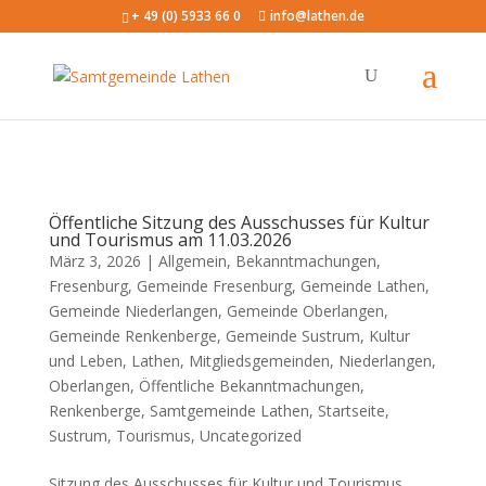
+ 49 (0) 5933 66 0
info@lathen.de
Öffentliche Sitzung des Ausschusses für Kultur
und Tourismus am 11.03.2026
März 3, 2026 |
Allgemein
,
Bekanntmachungen
,
Fresenburg
,
Gemeinde Fresenburg
,
Gemeinde Lathen
,
Gemeinde Niederlangen
,
Gemeinde Oberlangen
,
Gemeinde Renkenberge
,
Gemeinde Sustrum
,
Kultur
und Leben
,
Lathen
,
Mitgliedsgemeinden
,
Niederlangen
,
Oberlangen
,
Öffentliche Bekanntmachungen
,
Renkenberge
,
Samtgemeinde Lathen
,
Startseite
,
Sustrum
,
Tourismus
,
Uncategorized
Sitzung des Ausschusses für Kultur und Tourismus