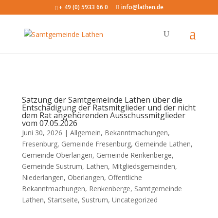
+ 49 (0) 5933 66 0
info@lathen.de
Satzung der Samtgemeinde Lathen über die
Entschädigung der Ratsmitglieder und der nicht
dem Rat angehörenden Ausschussmitglieder
vom 07.05.2026
Juni 30, 2026 |
Allgemein
,
Bekanntmachungen
,
Fresenburg
,
Gemeinde Fresenburg
,
Gemeinde Lathen
,
Gemeinde Oberlangen
,
Gemeinde Renkenberge
,
Gemeinde Sustrum
,
Lathen
,
Mitgliedsgemeinden
,
Niederlangen
,
Oberlangen
,
Öffentliche
Bekanntmachungen
,
Renkenberge
,
Samtgemeinde
Lathen
,
Startseite
,
Sustrum
,
Uncategorized