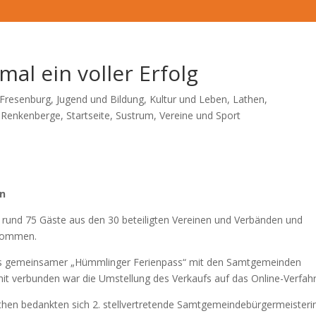
al ein voller Erfolg
Fresenburg
,
Jugend und Bildung
,
Kultur und Leben
,
Lathen
,
,
Renkenberge
,
Startseite
,
Sustrum
,
Vereine und Sport
rn
rund 75 Gäste aus den 30 beteiligten Vereinen und Verbänden und
ekommen.
 als gemeinsamer „Hümmlinger Ferienpass“ mit den Samtgemeinden
t verbunden war die Umstellung des Verkaufs auf das Online-Verfah
then bedankten sich 2. stellvertretende Samtgemeindebürgermeisteri