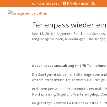
+ 49 (0) 5933 66 0
info@lathen.de
Ferienpass wieder einm
Sep. 13, 2016 |
Allgemein
,
Familie und Soziales
,
Mitgliedsgemeinden
,
Niederlangen
,
Oberlangen
Abschlussveranstaltung mit 75 Teilnehme
Die Samtgemeinde Lathen hatte eingeladen und 
weitere ehrenamtlich Tätige waren zur Feier g
In diesem Jahr wurde der Ferienpass erstmals
Nordhümmling, Sögel und Werlte aufgelegt. Dami
Im geselligen Rahmen im Haus des Gastes in La