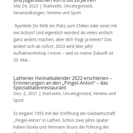
und Jugendlichen von 6 bis 26 Jahren
Mai 24, 2023 |
Startseite
,
Uncategorized
,
Veranstaltungen
,
Vereine und Sport
flyerWeb Dir fehlt ein Platz zum Chillen oder einer mit
viel Action? Und eigentlich würdest du vieles einfach
ganz anders machen, aber dich fragt ja keiner? Das
ändert sich ab sofort. 2023 wird dein Jahr!
Auftaktworkshop I move – weil es meine Zukunft ist
25. Mai...
Lathener Heimatkalender 2022 erschienen –
Erinnerungen an den „Pingel-Anton“ – das
Spezialitätenrestaurant
Dez. 2, 2021 |
Startseite
,
Uncategorized
,
Vereine und
Sport
Es begann 1955 mit der Eröffnung der Gastwirtschaft
„Pingel-Anton“ in Lathen. Schon zwei Jahre später
haben Gisela und Hermann Bruns die Führung der