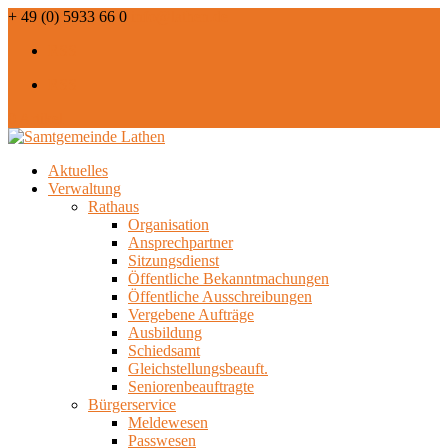
+ 49 (0) 5933 66 0
info@lathen.de
RSS
RSS
0 Artikel
Aktuelles
Verwaltung
Rathaus
Organisation
Ansprechpartner
Sitzungsdienst
Öffentliche Bekanntmachungen
Öffentliche Ausschreibungen
Vergebene Aufträge
Ausbildung
Schiedsamt
Gleichstellungsbeauft.
Seniorenbeauftragte
Bürgerservice
Meldewesen
Passwesen