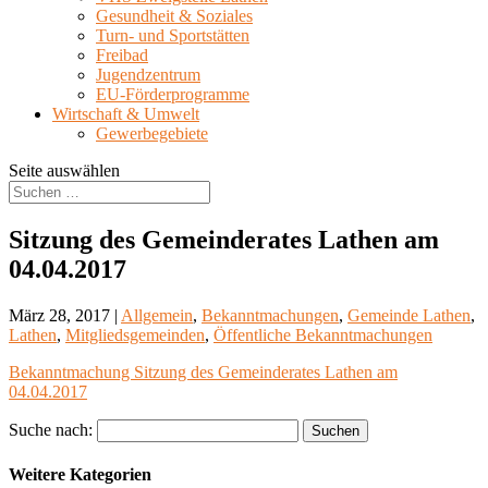
Gesundheit & Soziales
Turn- und Sportstätten
Freibad
Jugendzentrum
EU-Förderprogramme
Wirtschaft & Umwelt
Gewerbegebiete
Seite auswählen
Sitzung des Gemeinderates Lathen am
04.04.2017
März 28, 2017 |
Allgemein
,
Bekanntmachungen
,
Gemeinde Lathen
,
Lathen
,
Mitgliedsgemeinden
,
Öffentliche Bekanntmachungen
Bekanntmachung Sitzung des Gemeinderates Lathen am
04.04.2017
Suche nach:
Weitere Kategorien