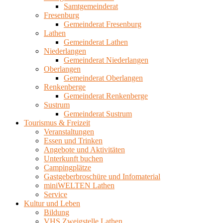
Samtgemeinderat
Fresenburg
Gemeinderat Fresenburg
Lathen
Gemeinderat Lathen
Niederlangen
Gemeinderat Niederlangen
Oberlangen
Gemeinderat Oberlangen
Renkenberge
Gemeinderat Renkenberge
Sustrum
Gemeinderat Sustrum
Tourismus & Freizeit
Veranstaltungen
Essen und Trinken
Angebote und Aktivitäten
Unterkunft buchen
Campingplätze
Gastgeberbroschüre und Infomaterial
miniWELTEN Lathen
Service
Kultur und Leben
Bildung
VHS Zweigstelle Lathen