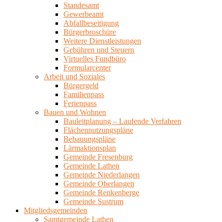
Standesamt
Gewerbeamt
Abfallbeseitigung
Bürgerbroschüre
Weitere Dienstleistungen
Gebühren und Steuern
Virtuelles Fundbüro
Formularcenter
Arbeit und Soziales
Bürgergeld
Familienpass
Ferienpass
Bauen und Wohnen
Bauleitplanung – Laufende Verfahren
Flächennutzungspläne
Bebauungspläne
Lärmaktionsplan
Gemeinde Fresenburg
Gemeinde Lathen
Gemeinde Niederlangen
Gemeinde Oberlangen
Gemeinde Renkenberge
Gemeinde Sustrum
Mitgliedsgemeinden
Samtgemeinde Lathen