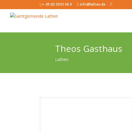
+ 49 (0) 5933 66 0
info@lathen.de
Theos Gasthaus
Lathen