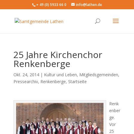
+ 49 (0) 5933 66 0
info@lathen.de
25 Jahre Kirchenchor
Renkenberge
Okt. 24, 2014 |
Kultur und Leben
,
Mitgliedsgemeinden
,
Pressearchiv
,
Renkenberge
,
Startseite
Renk
enber
ge.
Vor
25