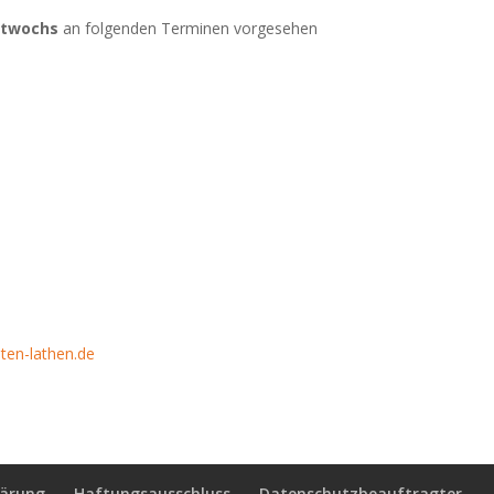
ttwochs
an folgenden Terminen vorgesehen
ten-lathen.de
lärung
Haftungsausschluss
Datenschutzbeauftragter