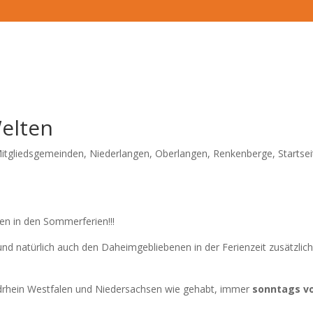
elten
itgliedsgemeinden
,
Niederlangen
,
Oberlangen
,
Renkenberge
,
Startse
en in den Sommerferien!!!
nd natürlich auch den Daheimgebliebenen in der Ferienzeit zusätzlic
drhein Westfalen und Niedersachsen wie gehabt, immer
sonntags v