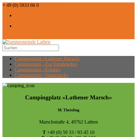
+ 49 (0) 5933 66 0
info@lathen.de
RSS
RSS
0 Artikel
Campingplatz »Lathener Marsch«
Campingplatz »Zur Emsbrücke«
Campingplatz »Emstal«
Campingplatz »Tanneneck«
Campingplatz »Lathener Marsch«
M. Theisling
Marschstraße 4, 49762 Lathen
T
+49 (0) 59 33 / 93 45 10