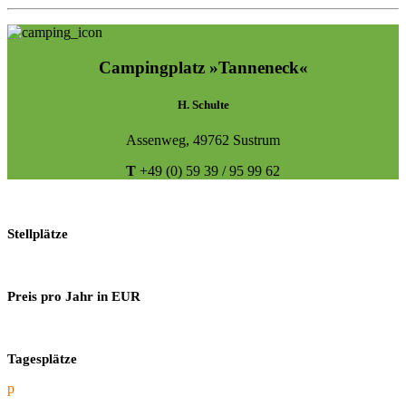
Campingplatz »Tanneneck«
H. Schulte
Assenweg, 49762 Sustrum
T
+49 (0) 59 39 / 95 99 62
Stellplätze
Preis pro Jahr in EUR
Tagesplätze
p