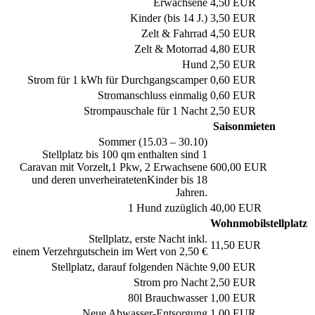
Erwachsene
4,50 EUR
Kinder (bis 14 J.)
3,50 EUR
Zelt & Fahrrad
4,50 EUR
Zelt & Motorrad
4,80 EUR
Hund
2,50 EUR
Strom für 1 kWh für Durchgangscamper
0,60 EUR
Stromanschluss einmalig
0,60 EUR
Strompauschale für 1 Nacht
2,50 EUR
Saisonmieten
Sommer (15.03 – 30.10)
Stellplatz bis 100 qm enthalten sind 1
Caravan mit Vorzelt,1 Pkw, 2 Erwachsene
600,00 EUR
und deren unverheiratetenKinder bis 18
Jahren.
1 Hund zuzüglich
40,00 EUR
Wohnmobilstellplatz
Stellplatz, erste Nacht inkl.
11,50 EUR
einem Verzehrgutschein im Wert von 2,50 €
Stellplatz, darauf folgenden Nächte
9,00 EUR
Strom pro Nacht
2,50 EUR
80l Brauchwasser
1,00 EUR
Neue Abwasser-Entsorgung
1,00 EUR