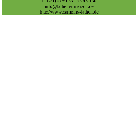
F
+49 (0) 59 33 / 93 45 130
info@lathener-marsch.de
http://www.camping-lathen.de