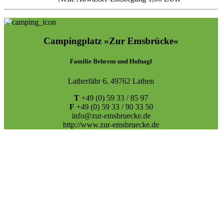
Campingplatz »Zur Emsbrücke«
Familie Behrens und Hufnagl
Latherfähr 6, 49762 Lathen
T
+49 (0) 59 33 / 85 97
F
+49 (0) 59 33 / 90 33 50
info@zur-emsbruecke.de
http://www.zur-emsbruecke.de