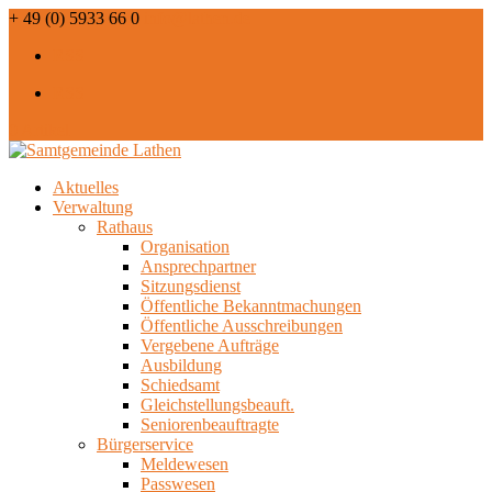
+ 49 (0) 5933 66 0
info@lathen.de
RSS
RSS
0 Artikel
Aktuelles
Verwaltung
Rathaus
Organisation
Ansprechpartner
Sitzungsdienst
Öffentliche Bekanntmachungen
Öffentliche Ausschreibungen
Vergebene Aufträge
Ausbildung
Schiedsamt
Gleichstellungsbeauft.
Seniorenbeauftragte
Bürgerservice
Meldewesen
Passwesen