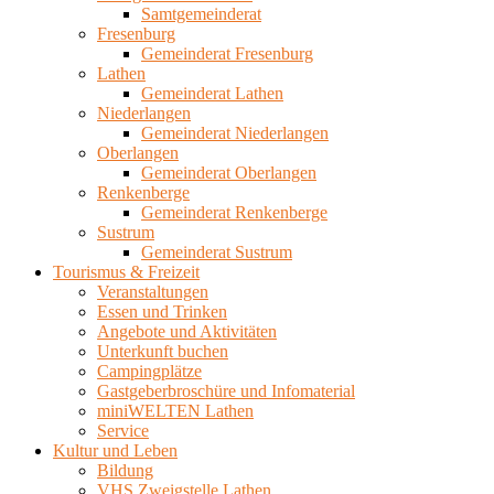
Samtgemeinderat
Fresenburg
Gemeinderat Fresenburg
Lathen
Gemeinderat Lathen
Niederlangen
Gemeinderat Niederlangen
Oberlangen
Gemeinderat Oberlangen
Renkenberge
Gemeinderat Renkenberge
Sustrum
Gemeinderat Sustrum
Tourismus & Freizeit
Veranstaltungen
Essen und Trinken
Angebote und Aktivitäten
Unterkunft buchen
Campingplätze
Gastgeberbroschüre und Infomaterial
miniWELTEN Lathen
Service
Kultur und Leben
Bildung
VHS Zweigstelle Lathen