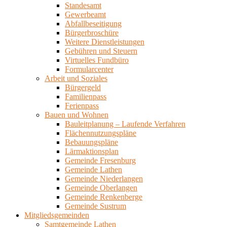
Standesamt
Gewerbeamt
Abfallbeseitigung
Bürgerbroschüre
Weitere Dienstleistungen
Gebühren und Steuern
Virtuelles Fundbüro
Formularcenter
Arbeit und Soziales
Bürgergeld
Familienpass
Ferienpass
Bauen und Wohnen
Bauleitplanung – Laufende Verfahren
Flächennutzungspläne
Bebauungspläne
Lärmaktionsplan
Gemeinde Fresenburg
Gemeinde Lathen
Gemeinde Niederlangen
Gemeinde Oberlangen
Gemeinde Renkenberge
Gemeinde Sustrum
Mitgliedsgemeinden
Samtgemeinde Lathen