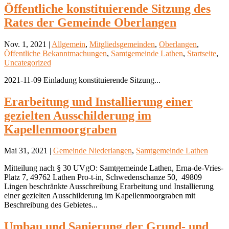
Öffentliche konstituierende Sitzung des
Rates der Gemeinde Oberlangen
Nov. 1, 2021 |
Allgemein
,
Mitgliedsgemeinden
,
Oberlangen
,
Öffentliche Bekanntmachungen
,
Samtgemeinde Lathen
,
Startseite
,
Uncategorized
2021-11-09 Einladung konstituierende Sitzung...
Erarbeitung und Installierung einer
gezielten Ausschilderung im
Kapellenmoorgraben
Mai 31, 2021 |
Gemeinde Niederlangen
,
Samtgemeinde Lathen
Mitteilung nach § 30 UVgO: Samtgemeinde Lathen, Erna-de-Vries-
Platz 7, 49762 Lathen Pro-t-in, Schwedenschanze 50, 49809
Lingen beschränkte Ausschreibung Erarbeitung und Installierung
einer gezielten Ausschilderung im Kapellenmoorgraben mit
Beschreibung des Gebietes...
Umbau und Sanierung der Grund- und