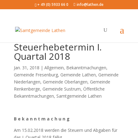
+ 49 (0) 5933 66 0
info@lathen.de
Steuerhebetermin I.
Quartal 2018
Jan. 31, 2018 |
Allgemein
,
Bekanntmachungen
,
Gemeinde Fresenburg
,
Gemeinde Lathen
,
Gemeinde
Niederlangen
,
Gemeinde Oberlangen
,
Gemeinde
Renkenberge
,
Gemeinde Sustrum
,
Öffentliche
Bekanntmachungen
,
Samtgemeinde Lathen
B e k a n n t m a c h u n g
Am 15.02.2018 werden die Steuern und Abgaben für
das I. Quartal 2018 fällig.