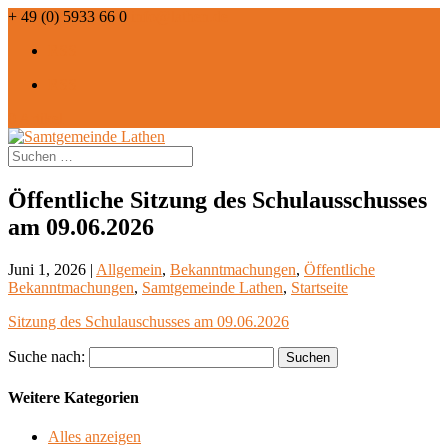
+ 49 (0) 5933 66 0
info@lathen.de
RSS
RSS
0 Artikel
Öffentliche Sitzung des Schulausschusses
am 09.06.2026
Juni 1, 2026 |
Allgemein
,
Bekanntmachungen
,
Öffentliche
Bekanntmachungen
,
Samtgemeinde Lathen
,
Startseite
Sitzung des Schulauschusses am 09.06.2026
Suche nach:
Weitere Kategorien
Alles anzeigen