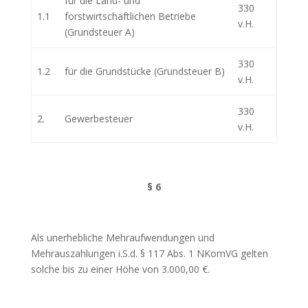
für die Land- und
330
1.1
forstwirtschaftlichen Betriebe
v.H.
(Grundsteuer A)
330
1.2
für die Grundstücke (Grundsteuer B)
v.H.
330
2.
Gewerbesteuer
v.H.
§ 6
Als unerhebliche Mehraufwendungen und
Mehrauszahlungen i.S.d. § 117 Abs. 1 NKomVG gelten
solche bis zu einer Höhe von 3.000,00 €.