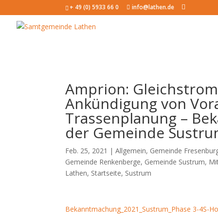
+ 49 (0) 5933 66 0
info@lathen.de
Amprion: Gleichstrom
Ankündigung von Vorar
Trassenplanung – Be
der Gemeinde Sustr
Feb. 25, 2021 |
Allgemein
,
Gemeinde Fresenbur
Gemeinde Renkenberge
,
Gemeinde Sustrum
,
Mi
Lathen
,
Startseite
,
Sustrum
Bekanntmachung_2021_Sustrum_Phase 3-4S-H