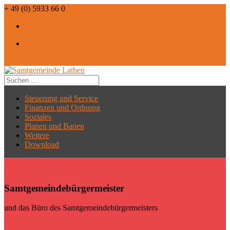
+ 49 (0) 5933 66 0
info@lathen.de
RSS
RSS
0 Artikel
Steuerung und Service
Finanzen und Ordnung
Soziales
Planen und Bauen
Weitere
Download
Samtgemeindebürgermeister
und das Büro des Samtgemeindebürgermeisters